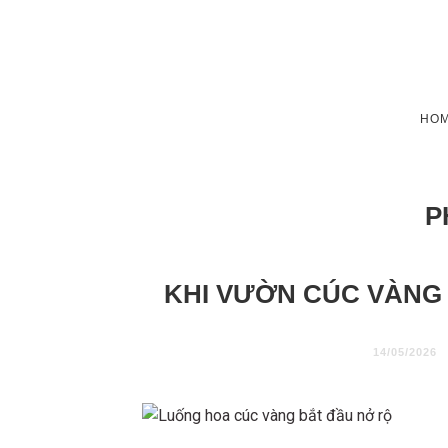
HO
P
KHI VƯỜN CÚC VÀNG
14/05/2026