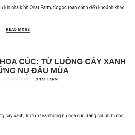
hủ kín nhà kính Onat Farm, từ góc toàn cảnh đến khoảnh khắc
READ MORE
 HOA CÚC: TỪ LUỐNG CÂY XANH
ỮNG NỤ ĐẦU MÙA
0 COMMENTS
ONAT FARM
ng cây xanh, lưới đỡ và những nụ hoa cúc đang chuẩn bị cho